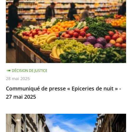
presse
«
Epiceries
de
nuit
»
-
27
mai
DÉCISION DE JUSTICE
2025
28 mai 2025
Communiqué de presse « Epiceries de nuit » -
27 mai 2025
Communiqué
de