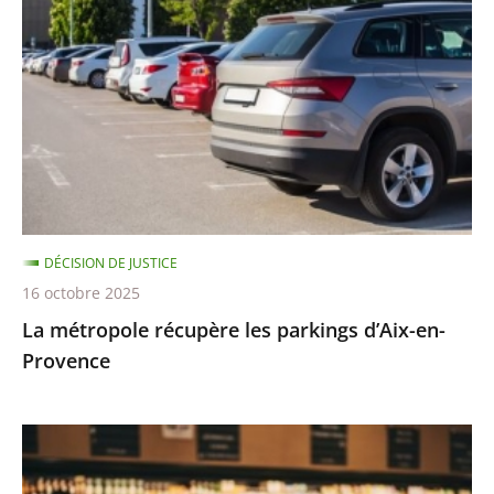
récupère
les
parkings
d’Aix-
en-
Provence
DÉCISION DE JUSTICE
16 octobre 2025
La métropole récupère les parkings d’Aix-en-
Provence
Communiqué
de