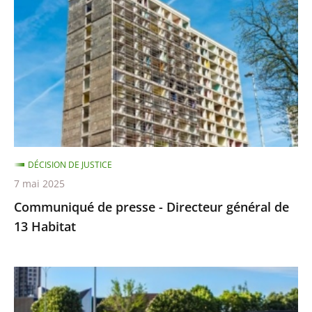
presse
-
Directeur
général
de
13
Habitat
DÉCISION DE JUSTICE
7 mai 2025
Communiqué de presse - Directeur général de
13 Habitat
La
métropole