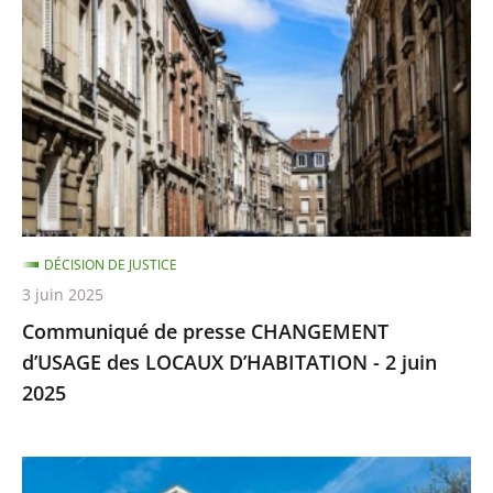
presse
CHANGEMENT
d’USAGE
des
LOCAUX
D’HABITATION
-
2
juin
DÉCISION DE JUSTICE
2025
3 juin 2025
Communiqué de presse CHANGEMENT
d’USAGE des LOCAUX D’HABITATION - 2 juin
2025
Le