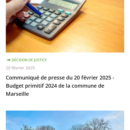
du
après
avant
20
février
2025
-
Budget
primitif
2024
DÉCISION DE JUSTICE
de
20 février 2025
la
Communiqué de presse du 20 février 2025 -
commune
Budget primitif 2024 de la commune de
de
Marseille
Marseille
Graves
dysfonctionnements