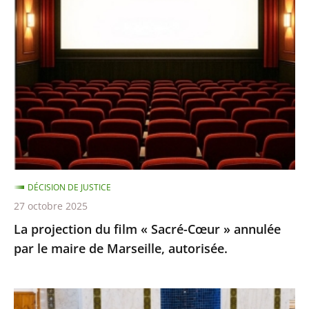
projection
du
film
«
Sacré-
Cœur
»
annulée
par
le
DÉCISION DE JUSTICE
maire
27 octobre 2025
de
La projection du film « Sacré-Cœur » annulée
Marseille,
par le maire de Marseille, autorisée.
autorisée.
Le