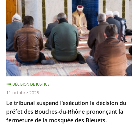
tribunal
suspend
l’exécution
la
décision
du
préfet
des
Bouches-
du-
DÉCISION DE JUSTICE
Rhône
11 octobre 2025
prononçant
Le tribunal suspend l’exécution la décision du
la
préfet des Bouches-du-Rhône prononçant la
fermeture
fermeture de la mosquée des Bleuets.
de
la