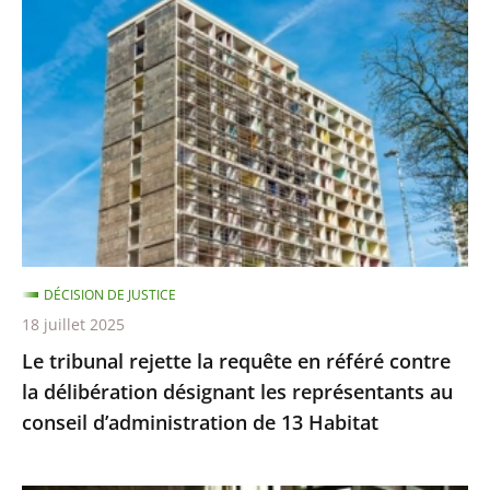
tribunal
rejette
la
requête
en
référé
contre
la
délibération
désignant
DÉCISION DE JUSTICE
les
18 juillet 2025
représentants
Le tribunal rejette la requête en référé contre
au
la délibération désignant les représentants au
conseil
conseil d’administration de 13 Habitat
d’administration
de