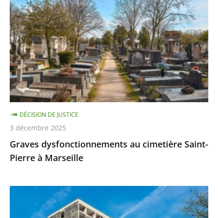
au
cimetière
Saint-
Pierre
à
Marseille
DÉCISION DE JUSTICE
3 décembre 2025
Graves dysfonctionnements au cimetière Saint-
Pierre à Marseille
Communiqué
de