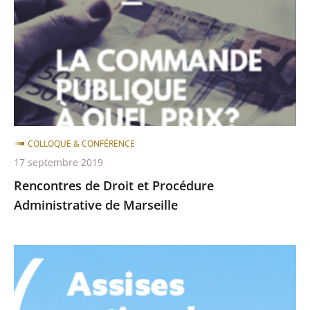
et
Procédure
Administrative
de
Marseille
COLLOQUE & CONFÉRENCE
17 septembre 2019
Rencontres de Droit et Procédure
Administrative de Marseille
Assises
nationales
de