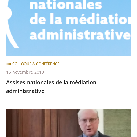
la
médiation
administrative
COLLOQUE & CONFÉRENCE
15 novembre 2019
Assises nationales de la médiation
administrative
Conférence
de
Tanneguy