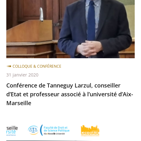
Larzul,
conseiller
d’Etat
et
professeur
associé
à
l’université
COLLOQUE & CONFÉRENCE
d’Aix-
31 janvier 2020
Marseille
Conférence de Tanneguy Larzul, conseiller
d’Etat et professeur associé à l’université d’Aix-
Marseille
Colloque
"Les