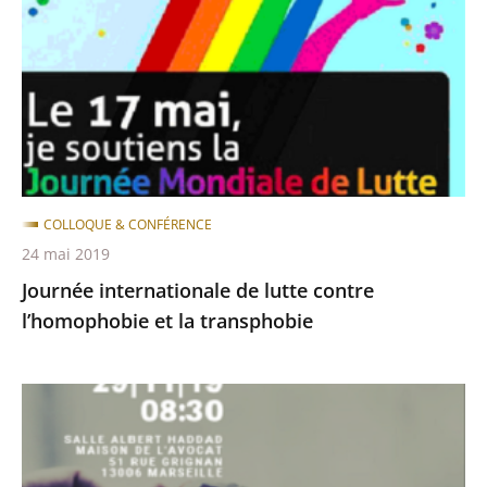
lutte
après
avant
contre
l’homophobie
et
la
transphobie
COLLOQUE & CONFÉRENCE
24 mai 2019
Journée internationale de lutte contre
l’homophobie et la transphobie
Rencontres
de
Droit