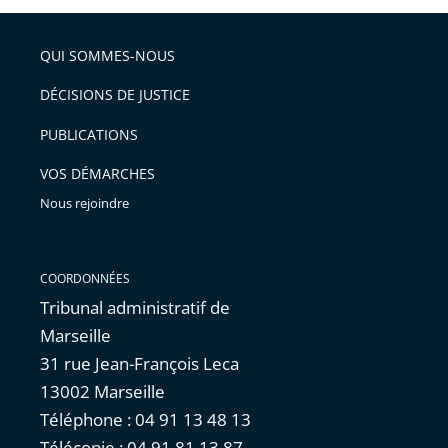
juridictions
administratives
QUI SOMMES-NOUS
marseillaises
DÉCISIONS DE JUSTICE
PUBLICATIONS
VOS DÉMARCHES
Nous rejoindre
COORDONNÉES
Tribunal administratif de
Marseille
31 rue Jean-François Leca
13002 Marseille
Téléphone : 04 91 13 48 13
Télécopie : 04 91 81 13 87