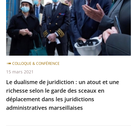
juridiction
:
un
atout
et
une
richesse
selon
COLLOQUE & CONFÉRENCE
le
15 mars 2021
garde
Le dualisme de juridiction : un atout et une
des
richesse selon le garde des sceaux en
sceaux
déplacement dans les juridictions
en
administratives marseillaises
déplacement
dans
les