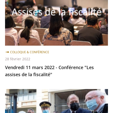
2022
après
avant
-
Conférence
"Les
assises
de
la
fiscalité"
COLLOQUE & CONFÉRENCE
28 février 2022
Vendredi 11 mars 2022 - Conférence "Les
assises de la fiscalité"
Le
dualisme
de