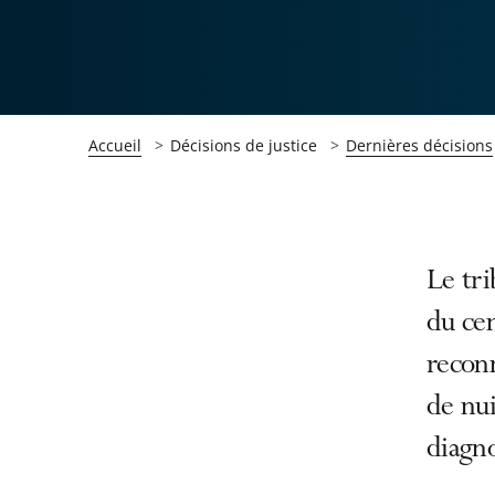
Accueil
Décisions de justice
Dernières décisions
Passer
Passer
Le tri
la
la
du cen
navigation
navigation
recon
de
de
l'article
l'article
de nui
pour
pour
diagno
arriver
arriver
après
avant