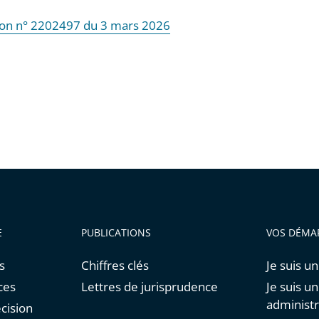
ion n° 2202497 du 3 mars 2026
E
PUBLICATIONS
VOS DÉMA
s
Chiffres clés
Je suis un
ces
Lettres de jurisprudence
Je suis u
administr
cision