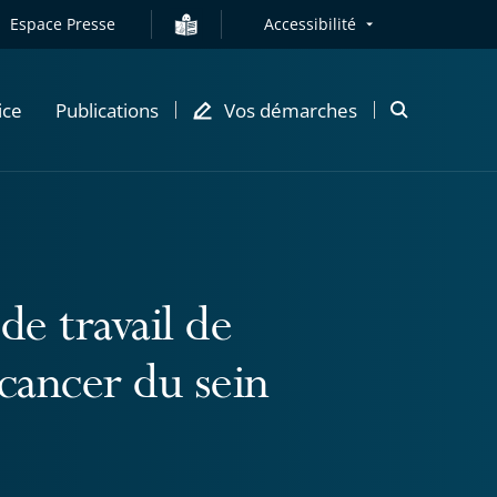
Espace Presse
Accessibilité
ice
Publications
Vos démarches
Ouvrir
la
modale
de
recherche
de travail de
 cancer du sein