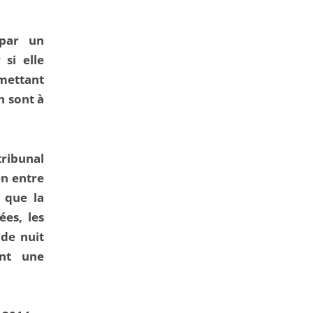
de
l'article
 par un
pour
 si elle
arriver
rmettant
avant
n sont à
tribunal
en entre
s que la
ées, les
 de nuit
ant une