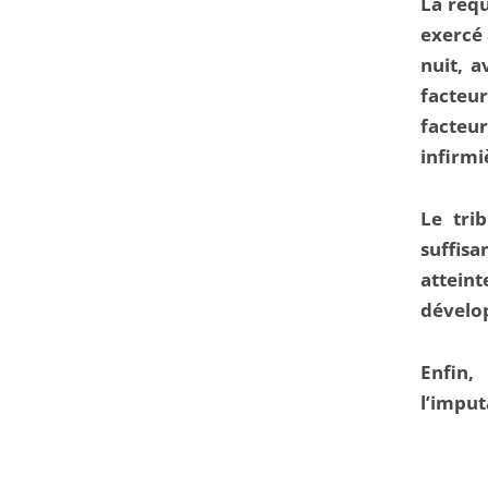
La requ
exercé 
nuit, 
facteu
facteur
infirmi
Le tri
suffisa
atteint
dévelo
Enfin,
l’imput