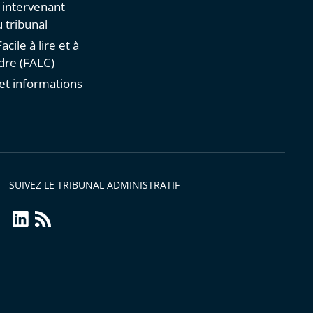
n intervenant
 tribunal
acile à lire et à
re (FALC)
et informations
s
SUIVEZ LE TRIBUNAL ADMINISTRATIF
linkedin
Flux
RSS