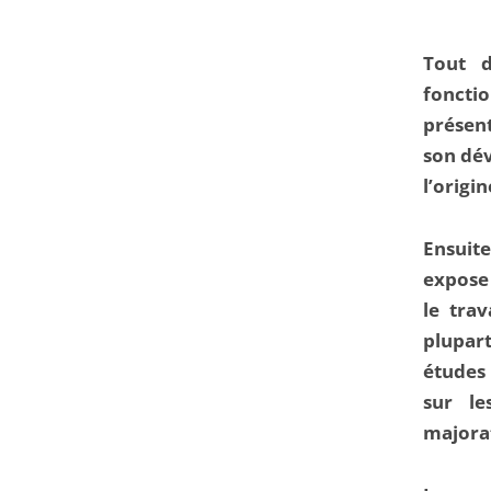
Tout d
fonctio
présent
son dév
l’origin
Ensuite
expose 
le trav
plupart
études 
sur le
majorat