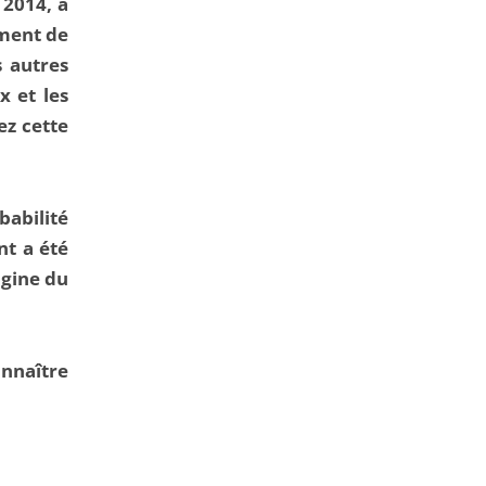
 2014, a
ement de
s autres
x et les
ez cette
babilité
nt a été
rigine du
nnaître