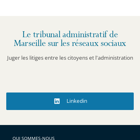
département
pour
obtenir
les
Le tribunal administratif de
informations
Marseille sur les réseaux sociaux
détaillées.
Juger les litiges entre les citoyens et l'administration
Linkedin
QUI SOMMES-NOUS