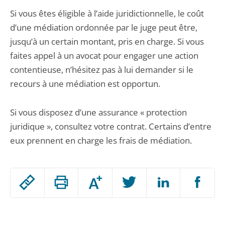
Si vous êtes éligible à l’aide juridictionnelle, le coût
d’une médiation ordonnée par le juge peut être,
jusqu’à un certain montant, pris en charge. Si vous
faites appel à un avocat pour engager une action
contentieuse, n’hésitez pas à lui demander si le
recours à une médiation est opportun.
Si vous disposez d’une assurance « protection
juridique », consultez votre contrat. Certains d’entre
eux prennent en charge les frais de médiation.
Passer
Augmenter
le
ou
réduire
partage
Passer
la
taille
de
le
de
la