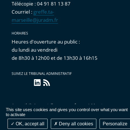
Télécopie : 04 91 81 13 87
Courriel :
greffe.ta-
marseille@juradm.fr
HORAIRES
Heures d'ouverture au public :
du lundi au vendredi
de 8h30 à 12h00 et de 13h30 à 16h15
SUIVEZ LE TRIBUNAL ADMINISTRATIF
linkedin
Flux
RSS
Accessibilité : partiellement conforme
|
Mentions
This site uses cookies and gives you control over what you want
légales
|
Cookies
|
Données personnelles
|
Publications
to activate
administratives
OK, accept all
Deny all cookies
Personalize