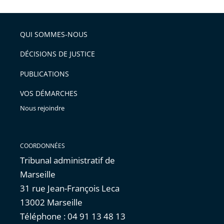
l'article
partage
police
pour
de
arriver
QUI SOMMES-NOUS
l'article
après
pour
DÉCISIONS DE JUSTICE
arriver
PUBLICATIONS
avant
VOS DÉMARCHES
Nous rejoindre
COORDONNÉES
Tribunal administratif de
Marseille
31 rue Jean-François Leca
13002 Marseille
Téléphone : 04 91 13 48 13