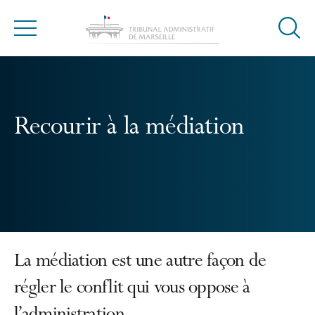
Ouvrir
Menu
la
modal
de
reche
Recourir à la médiation
La médiation est une autre façon de
régler le conflit qui vous oppose à