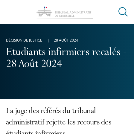
Ouvrir
Menu
la
modal
de
DÉCISION DE JUSTICE
28 AOÛT 2024
reche
Etudiants infirmiers recalés -
28 Août 2024
La juge des référés du tribunal
administratif rejette les recours des