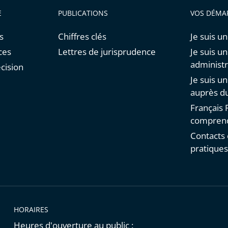
E
PUBLICATIONS
VOS DÉMA
s
Chiffres clés
Je suis un
ces
Lettres de jurisprudence
Je suis u
administr
cision
Je suis u
auprès du
Français F
comprend
Contacts 
pratique
HORAIRES
Heures d'ouverture au public :