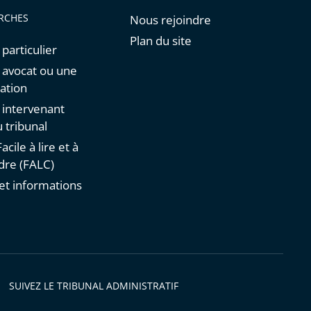
RCHES
Nous rejoindre
Plan du site
 particulier
n avocat ou une
ation
n intervenant
 tribunal
acile à lire et à
re (FALC)
et informations
s
SUIVEZ LE TRIBUNAL ADMINISTRATIF