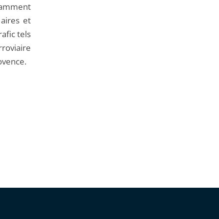
otamment
 aires et
fic tels
roviaire
rovence.