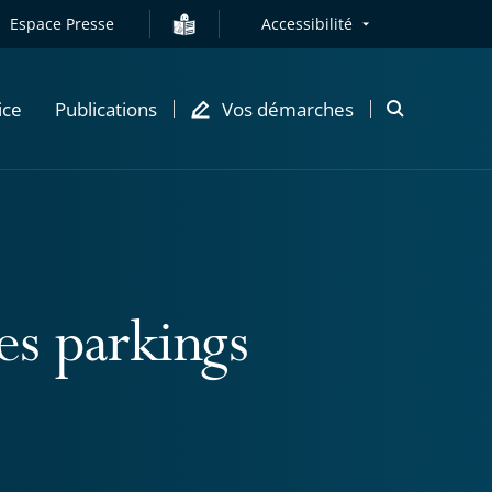
Espace Presse
Accessibilité
ice
Publications
Vos démarches
Ouvrir
la
modale
de
recherche
es parkings