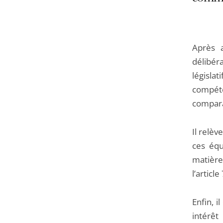
Après a
délibér
législ
compéte
compara
Il relèv
ces éq
matière 
l’articl
Enfin, 
intérêt