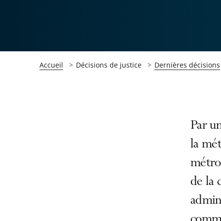
Accueil
Décisions de justice
Dernières décisions
Passer
Passer
Par un
la
la
la mét
navigation
navigation
métrop
de
de
l'article
l'article
de la
pour
pour
admini
arriver
arriver
commu
après
avant