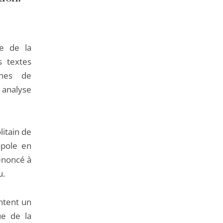
de
l'article
pour
arriver
re de la
avant
s textes
ines de
 analyse
litain de
pole en
 énoncé à
u.
entent un
que de la