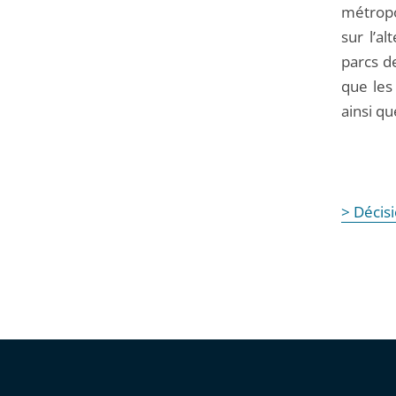
métropo
sur l’a
parcs d
que les
ainsi q
> Décis