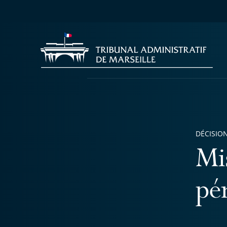
DÉCISION
Mi
pé