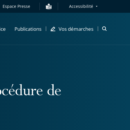
Espace Presse
Accessibilité
ice
Publications
Vos démarches
Ouvrir
la
modale
de
recherche
océdure de