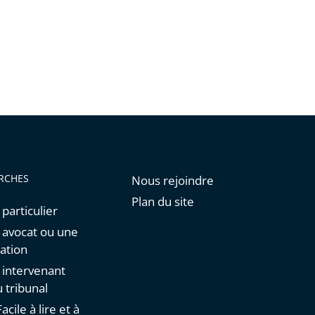
de
l'article
pour
arriver
avant
RCHES
Nous rejoindre
Plan du site
 particulier
n avocat ou une
ation
n intervenant
 tribunal
acile à lire et à