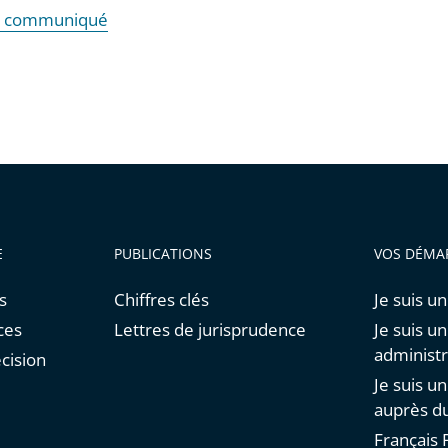
le communiqué
E
PUBLICATIONS
VOS DÉMA
s
Chiffres clés
Je suis un
ces
Lettres de jurisprudence
Je suis u
administr
cision
Je suis u
auprès du
Français F