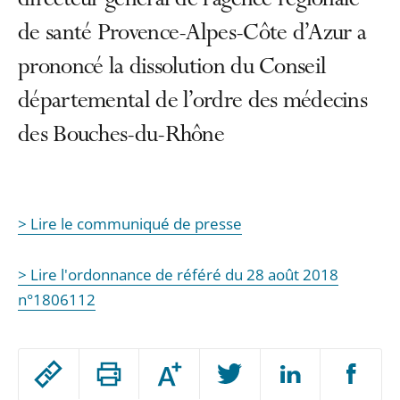
directeur général de l’agence régionale
de santé Provence-Alpes-Côte d’Azur a
prononcé la dissolution du Conseil
départemental de l’ordre des médecins
des Bouches-du-Rhône
> Lire le communiqué de presse
> Lire l'ordonnance de référé du 28 août 2018
n°1806112
Passer
Augmenter
le
ou