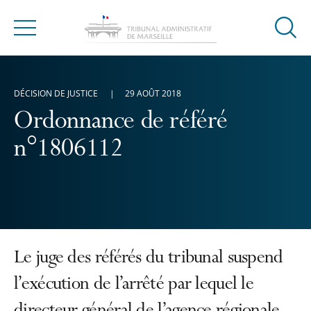
Ouvrir
Menu
la
modal
de
DÉCISION DE JUSTICE
29 AOÛT 2018
reche
Ordonnance de référé
n°1806112
Le juge des référés du tribunal suspend
l’exécution de l’arrêté par lequel le