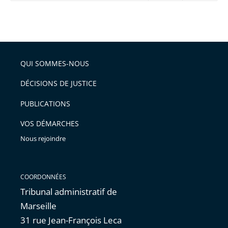
réduire
partage
Passer
la
taille
de
le
de
la
l'article
partage
police
pour
de
arriver
QUI SOMMES-NOUS
l'article
après
pour
DÉCISIONS DE JUSTICE
arriver
PUBLICATIONS
avant
VOS DÉMARCHES
Nous rejoindre
COORDONNÉES
Tribunal administratif de
Marseille
31 rue Jean-François Leca