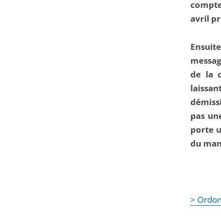
compte 
avril p
Ensuit
message
de la 
laissa
démissi
pas une
porte u
du man
> Ordon