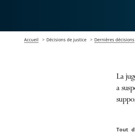
Accueil
Décisions de justice
Dernières décisions
Passer
Passer
La jug
la
la
a susp
navigation
navigation
suppo
de
de
l'article
l'article
pour
pour
arriver
arriver
Tout d
après
avant