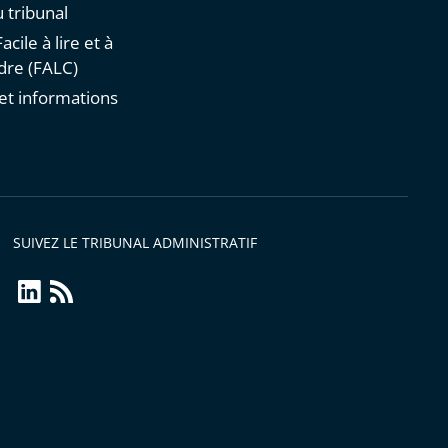
 tribunal
acile à lire et à
re (FALC)
et informations
s
SUIVEZ LE TRIBUNAL ADMINISTRATIF
linkedin
Flux
RSS