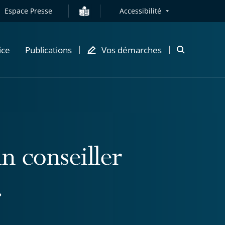
Espace Presse
Accessibilité
ice
Publications
Vos démarches
Ouvrir
la
modale
de
recherche
n conseiller
.