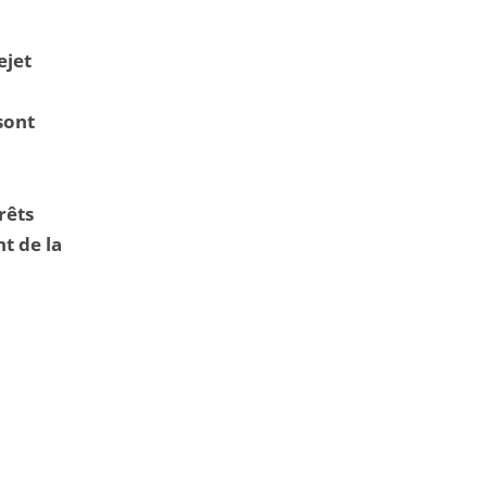
ejet
sont
rêts
t de la