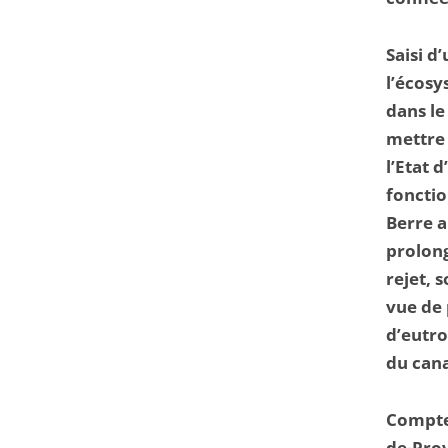
Saisi d
l’écosy
dans le
mettre 
l’Etat 
fonctio
Berre a
prolong
rejet, 
vue de
d’eutro
du cana
Compte 
de-Pro