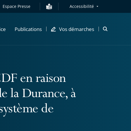
Espace Presse
Accessibilité
ice
Publications
Vos démarches
Ouvrir
la
modale
de
recherche
’EDF en raison
e la Durance, à
cosystème de