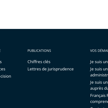
E
PUBLICATIONS
VOS DÉMA
s
Chiffres clés
Je suis un
ces
Lettres de jurisprudence
Je suis u
administr
cision
Je suis u
auprès du
Français F
comprend