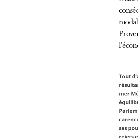
consé
modal
Proven
l’écon
Tout d‘
résulta
mer Méd
équilib
Parlem
carence
ses pou
rejets 