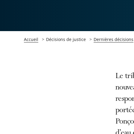
Accueil
Décisions de justice
Dernières décisions
Passer
Passer
Le tri
la
la
nouvea
navigation
navigation
respon
de
de
l'article
l'article
portée
pour
pour
Ponçon
arriver
arriver
d’eau 
après
avant