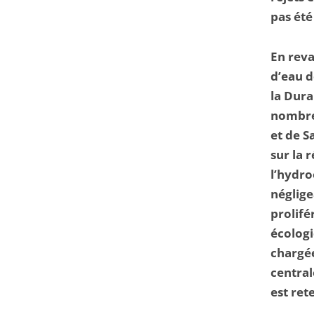
pas été
En reva
d’eau 
la Dura
nombre
et de S
sur la 
l’hydro
néglige
prolifé
écologi
chargée
central
est ret