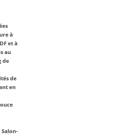
tées
ure à
DF et à
es au
g de
ités de
iant en
douce
 Salon-