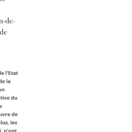
de
l'article
pour
n-de-
arriver
 de
avant
e l’Etat
de la
on
ctive du
e
œuvre de
us, les
, n’ont