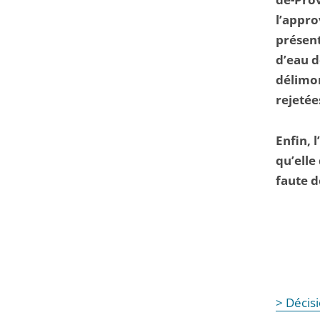
l’appro
présent
d’eau d
délimon
rejetée
Enfin, 
qu’elle
faute d
> Décis