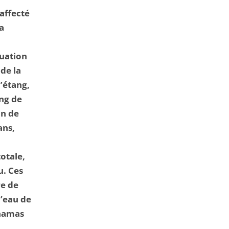
 affecté
a
tuation
de la
l’étang,
ang de
in de
ans,
otale,
u. Ces
re de
d’eau de
Chamas