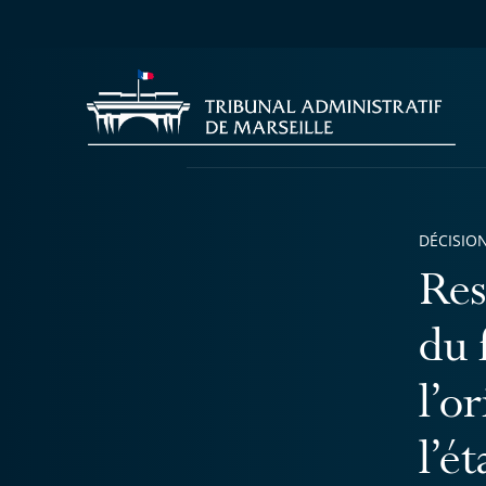
DÉCISION
Res
du 
l’o
l’é