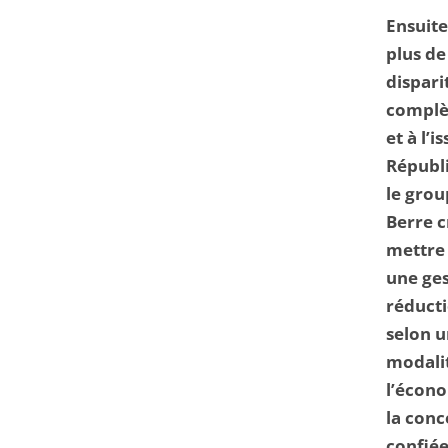
Ensuite
plus de
dispari
complèt
et à l’
Républi
le grou
Berre c
mettre 
une ges
réducti
selon u
modalit
l’écono
la conc
confiée