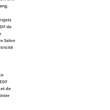
étang.
rejets
EDF de
e
e Salon
tricité
ce
 EDF
 et de
inier