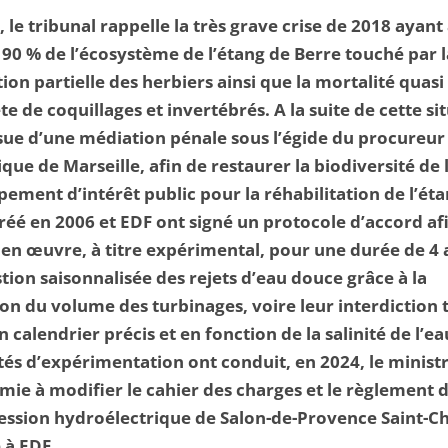
, le tribunal rappelle la très grave crise de 2018 ayant
 90 % de l’écosystème de l’étang de Berre touché par l
tion partielle des herbiers ainsi que la mortalité quasi
e de coquillages et invertébrés. A la suite de cette si
issue d’une médiation pénale sous l’égide du procureur 
que de Marseille, afin de restaurer la biodiversité de 
pement d’intérêt public pour la réhabilitation de l’ét
réé en 2006 et EDF ont signé un protocole d’accord af
en œuvre, à titre expérimental, pour une durée de 4 
tion saisonnalisée des rejets d’eau douce grâce à la
on du volume des turbinages, voire leur interdiction t
n calendrier précis et en fonction de la salinité de l’ea
és d’expérimentation ont conduit, en 2024, le minist
mie à modifier le cahier des charges et le règlement 
ession hydroélectrique de Salon-de-Provence Saint-
 à EDF.