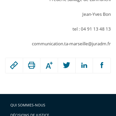
Jean-Yves Bon
tel : 04 91 13 48 13
communication.ta-marseille@juradm.fr
Passer
Augmenter
le
ou
réduire
partage
Passer
la
taille
de
le
de
la
l'article
partage
police
pour
de
arriver
QUI SOMMES-NOUS
l'article
après
pour
DÉCISIONS DE JUSTICE