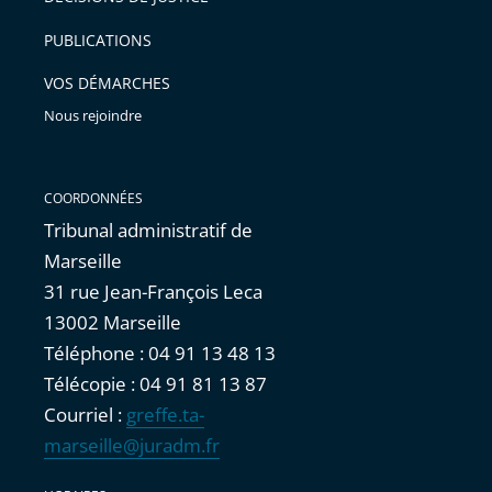
arriver
PUBLICATIONS
avant
VOS DÉMARCHES
Nous rejoindre
COORDONNÉES
Tribunal administratif de
Marseille
31 rue Jean-François Leca
13002 Marseille
Téléphone : 04 91 13 48 13
Télécopie : 04 91 81 13 87
Courriel :
greffe.ta-
marseille@juradm.fr