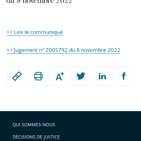
du 8 novembre 2022
>> Lire le communiqué
>> Jugement n° 2005792 du 8 novembre 2022
Passer
Augmenter
le
ou
réduire
partage
Passer
la
taille
de
le
de
la
l'article
partage
police
pour
de
arriver
QUI SOMMES-NOUS
l'article
après
pour
DÉCISIONS DE JUSTICE