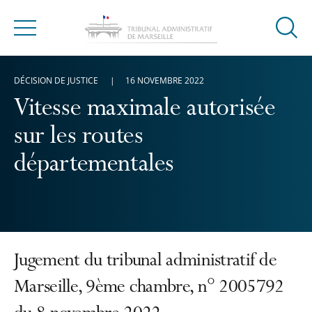
Ouvrir
Menu
la
modal
DÉCISION DE JUSTICE
16 NOVEMBRE 2022
de
reche
Vitesse maximale autorisée
sur les routes
départementales
Jugement du tribunal administratif de
Marseille, 9ème chambre, n° 2005792