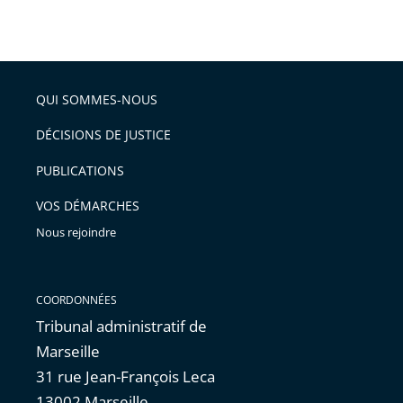
Passer
arriver
le
après
partage
de
QUI SOMMES-NOUS
l'article
pour
DÉCISIONS DE JUSTICE
arriver
PUBLICATIONS
avant
VOS DÉMARCHES
Nous rejoindre
COORDONNÉES
Tribunal administratif de
Marseille
31 rue Jean-François Leca
13002 Marseille