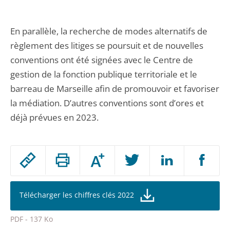
En parallèle, la recherche de modes alternatifs de
règlement des litiges se poursuit et de nouvelles
conventions ont été signées avec le Centre de
gestion de la fonction publique territoriale et le
barreau de Marseille afin de promouvoir et favoriser
la médiation. D’autres conventions sont d’ores et
déjà prévues en 2023.
Passer
Augmenter
le
ou
réduire
partage
la
taille
de
Télécharger les chiffres clés 2022
de
la
l'article
police
PDF - 137 Ko
pour