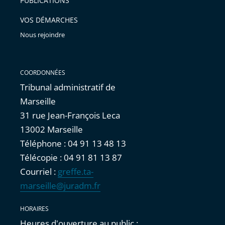
PUBLICATIONS
avant
VOS DÉMARCHES
Nous rejoindre
COORDONNÉES
Tribunal administratif de
Marseille
31 rue Jean-François Leca
13002 Marseille
Téléphone : 04 91 13 48 13
Télécopie : 04 91 81 13 87
Courriel :
greffe.ta-
marseille@juradm.fr
HORAIRES
Heures d'ouverture au public :