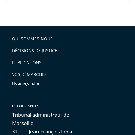
réduire
partage
Passer
la
taille
de
le
de
la
l'article
partage
police
pour
de
arriver
QUI SOMMES-NOUS
l'article
après
pour
DÉCISIONS DE JUSTICE
arriver
PUBLICATIONS
avant
VOS DÉMARCHES
Nous rejoindre
COORDONNÉES
Tribunal administratif de
Marseille
31 rue Jean-François Leca