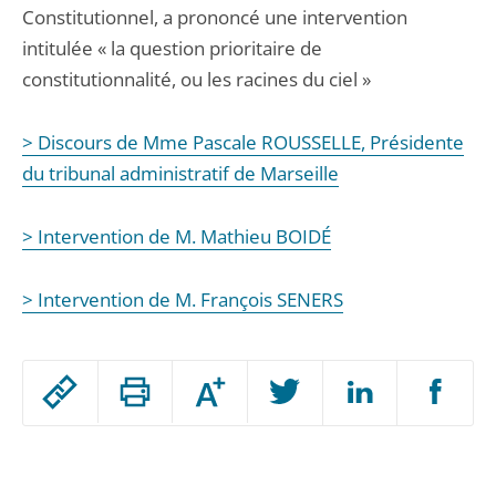
Constitutionnel, a prononcé une intervention
intitulée « la question prioritaire de
constitutionnalité, ou les racines du ciel »
> Discours de Mme Pascale ROUSSELLE, Présidente
du tribunal administratif de Marseille
> Intervention de M. Mathieu BOIDÉ
> Intervention de M. François SENERS
Passer
Augmenter
le
ou
réduire
partage
Passer
la
taille
de
le
de
la