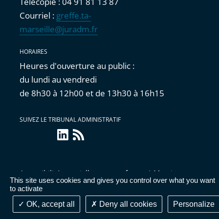
Télécopie : 04 91 81 13 87
Courriel :
greffe.ta-
marseille@juradm.fr
HORAIRES
Heures d'ouverture au public :
du lundi au vendredi
de 8h30 à 12h00 et de 13h30 à 16h15
SUIVEZ LE TRIBUNAL ADMINISTRATIF
linkedin
Flux
RSS
Accessibilité : partiellement conforme
|
Mentions
This site uses cookies and gives you control over what you want
légales
|
Cookies
|
Données personnelles
|
Publications
to activate
administratives
OK, accept all
Deny all cookies
Personalize