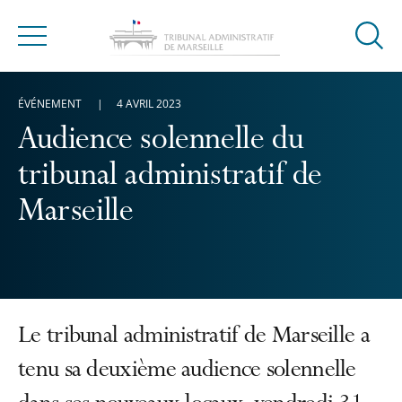
Ouvrir
Menu
la
modal
ÉVÉNEMENT
4 AVRIL 2023
de
reche
Audience solennelle du
tribunal administratif de
Marseille
Le tribunal administratif de Marseille a
tenu sa deuxième audience solennelle