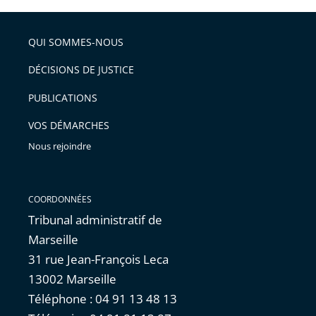
l'article
partage
police
pour
de
arriver
QUI SOMMES-NOUS
l'article
après
pour
DÉCISIONS DE JUSTICE
arriver
PUBLICATIONS
avant
VOS DÉMARCHES
Nous rejoindre
COORDONNÉES
Tribunal administratif de
Marseille
31 rue Jean-François Leca
13002 Marseille
Téléphone : 04 91 13 48 13