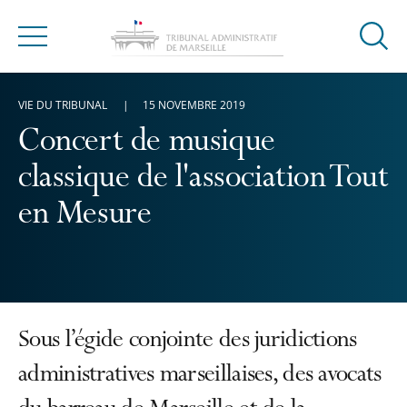
Ouvrir
Menu
la
modal
VIE DU TRIBUNAL
15 NOVEMBRE 2019
de
reche
Concert de musique
classique de l'association Tout
en Mesure
Sous l’égide conjointe des juridictions
administratives marseillaises, des avocats