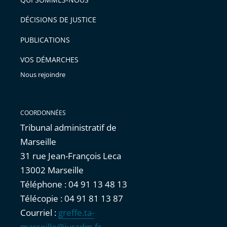
l'article
après
pour
DÉCISIONS DE JUSTICE
arriver
PUBLICATIONS
avant
VOS DÉMARCHES
Nous rejoindre
COORDONNÉES
Tribunal administratif de
Marseille
31 rue Jean-François Leca
13002 Marseille
Téléphone : 04 91 13 48 13
Télécopie : 04 91 81 13 87
Courriel :
greffe.ta-
marseille@juradm.fr