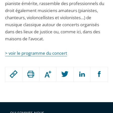
pianiste émérite, rassemble des professionnels du
droit également musiciens amateurs (pianistes,
chanteurs, violoncellistes et violonistes…) de
musique classique autour de concerts organisés
dans des lieux de justice ou, comme ici, dans des
maisons de l’avocat.
> voir le programme du concert
Passer
Augmenter
le
ou
réduire
partage
Passer
la
taille
de
le
de
la
l'article
partage
police
pour
de
arriver
QUI SOMMES-NOUS