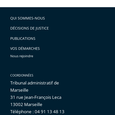
la
l'article
partage
police
pour
de
arriver
QUI SOMMES-NOUS
l'article
après
pour
DÉCISIONS DE JUSTICE
arriver
PUBLICATIONS
avant
VOS DÉMARCHES
Nous rejoindre
COORDONNÉES
Tribunal administratif de
Marseille
31 rue Jean-François Leca
13002 Marseille
Téléphone : 04 91 13 48 13