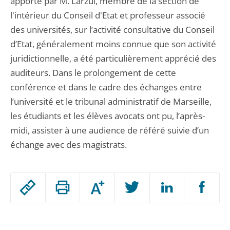
apporté par M. Larzul, membre de la section de
l'intérieur du Conseil d'Etat et professeur associé
des universités, sur l’activité consultative du Conseil
d’Etat, généralement moins connue que son activité
juridictionnelle, a été particulièrement apprécié des
auditeurs. Dans le prolongement de cette
conférence et dans le cadre des échanges entre
l’université et le tribunal administratif de Marseille,
les étudiants et les élèves avocats ont pu, l’après-
midi, assister à une audience de référé suivie d’un
échange avec des magistrats.
Passer
Augmenter
le
ou
réduire
partage
Passer
la
taille
de
le
de