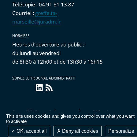
Télécopie : 04 91 81 13 87
Courriel :
greffe.ta-
marseille@juradm.fr
HORAIRES
Heures d'ouverture au public :
du lundi au vendredi
de 8h30 à 12h00 et de 13h30 à 16h15
SUIVEZ LE TRIBUNAL ADMINISTRATIF
linkedin
Flux
RSS
Accessibilité : partiellement conforme
|
Mentions
This site uses cookies and gives you control over what you want
légales
|
Cookies
|
Données personnelles
|
Publications
to activate
administratives
OK, accept all
Deny all cookies
Personalize