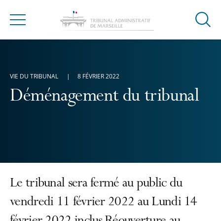
Ouvrir
Menu
la
modal
de
reche
VIE DU TRIBUNAL
8 FÉVRIER 2022
Déménagement du tribunal
Le tribunal sera fermé au public du
vendredi 11 février 2022 au Lundi 14