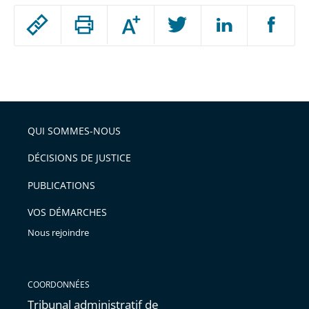
Passer
Augmenter
le
ou
réduire
partage
Passer
la
taille
de
le
de
la
l'article
partage
police
pour
de
arriver
QUI SOMMES-NOUS
l'article
après
pour
DÉCISIONS DE JUSTICE
arriver
PUBLICATIONS
avant
VOS DÉMARCHES
Nous rejoindre
COORDONNÉES
Tribunal administratif de