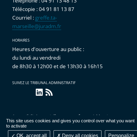
Téléphone : 04 91 13 48 13
Télécopie : 04 91 81 13 87
Courriel :
greffe.ta-
marseille@juradm.fr
HORAIRES
Heures d'ouverture au public :
du lundi au vendredi
de 8h30 à 12h00 et de 13h30 à 16h15
SUIVEZ LE TRIBUNAL ADMINISTRATIF
linkedin
Flux
RSS
Accessibilité : partiellement conforme
|
Mentions
This site uses cookies and gives you control over what you want
légales
|
Cookies
|
Données personnelles
|
Publications
to activate
administratives
OK, accept all
Deny all cookies
Personalize