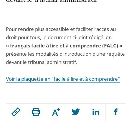
devant le tribunal administratif
Pour rendre plus accessible et faciliter l’accès au
droit pour tous, le document ci-joint rédigé en
« français facile à lire et à comprendre (FALC) »
présente les modalités d’introduction d’une requête
devant le tribunal administratif.
Voir la plaquette en "facile à lire et à comprendre"
Passer
Augmenter
le
ou
réduire
partage
Passer
la
taille
de