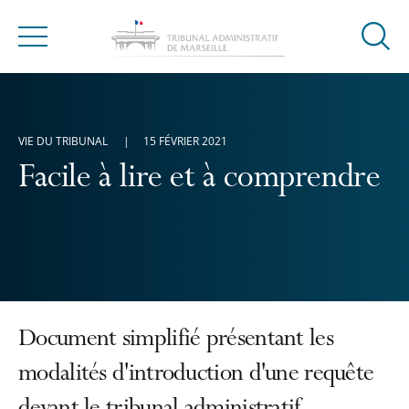
Ouvrir
Menu
la
modal
de
reche
VIE DU TRIBUNAL
15 FÉVRIER 2021
Facile à lire et à comprendre
Document simplifié présentant les
modalités d'introduction d'une requête