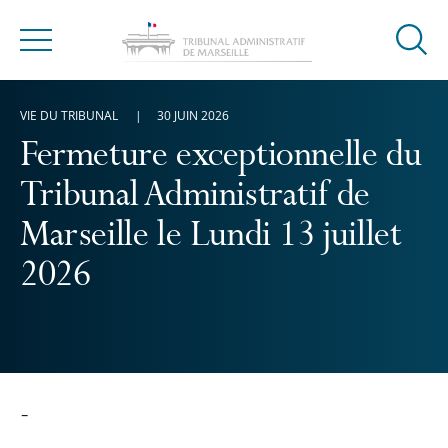
Ouvrir
Menu
la
modal
VIE DU TRIBUNAL
30 JUIN 2026
de
reche
Fermeture exceptionnelle du
Tribunal Administratif de
Marseille le Lundi 13 juillet
2026
-