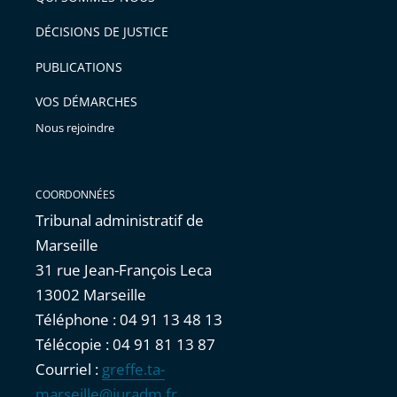
après
pour
DÉCISIONS DE JUSTICE
arriver
PUBLICATIONS
avant
VOS DÉMARCHES
Nous rejoindre
COORDONNÉES
Tribunal administratif de
Marseille
31 rue Jean-François Leca
13002 Marseille
Téléphone : 04 91 13 48 13
Télécopie : 04 91 81 13 87
Courriel :
greffe.ta-
marseille@juradm.fr