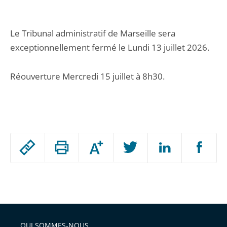
Le Tribunal administratif de Marseille sera
exceptionnellement fermé le Lundi 13 juillet 2026.
Réouverture Mercredi 15 juillet à 8h30.
Passer
Augmenter
le
ou
réduire
partage
Passer
la
taille
de
le
de
la
l'article
partage
police
pour
de
arriver
QUI SOMMES-NOUS
l'article