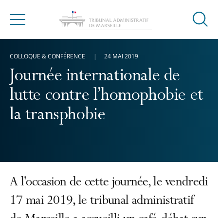
Ouvrir
Menu
la
modal
COLLOQUE & CONFÉRENCE
24 MAI 2019
de
reche
Journée internationale de
lutte contre l’homophobie et
la transphobie
A l'occasion de cette journée, le vendredi
17 mai 2019, le tribunal administratif