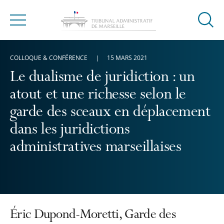
Ouvrir
Menu
la
modal
COLLOQUE & CONFÉRENCE
15 MARS 2021
de
reche
Le dualisme de juridiction : un
atout et une richesse selon le
garde des sceaux en déplacement
dans les juridictions
administratives marseillaises
Éric Dupond-Moretti, Garde des