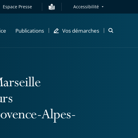
Espace Presse
Accessibilité
ice
Publications
Vos démarches
Ouvrir
la
modale
de
recherche
arseille
urs
Provence-Alpes-