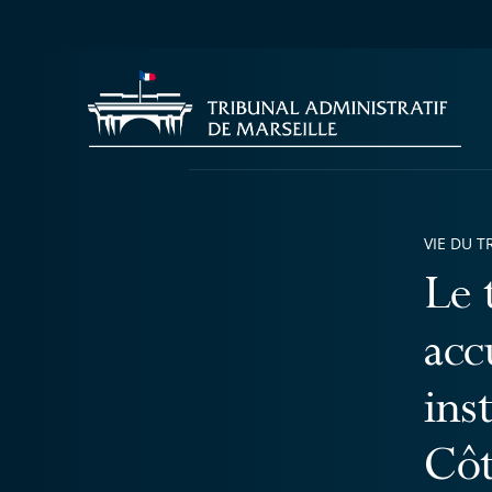
VIE DU T
Le 
acc
ins
Côt