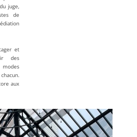
 du juge,
stes de
diation
tager et
dir des
rs modes
e chacun.
core aux