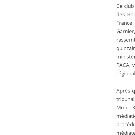
Ce club 
des Bo
France 
Garnier,
rassemb
quinzai
ministè
PACA, vi
régiona
Après q
tribunal
Mme Kar
médiati
procédu
médiate