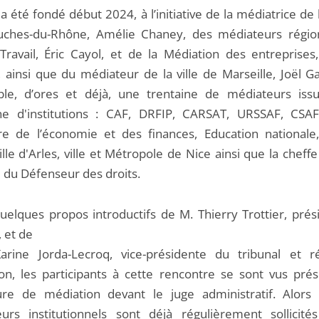
a été fondé début 2024, à l’initiative de la médiatrice d
uches-du-Rhône, Amélie Chaney, des médiateurs régi
Travail, Éric Cayol, et de la Médiation des entreprises,
 ainsi que du médiateur de la ville de Marseille, Joël Ga
le, d’ores et déjà, une trentaine de médiateurs iss
ne d'institutions : CAF, DRFIP, CARSAT, URSSAF, CSAF
re de l’économie et des finances, Education nationale
lle d'Arles, ville et Métropole de Nice ainsi que la cheff
l du Défenseur des droits.
uelques propos introductifs de M. Thierry Trottier, prés
, et de
ine Jorda-Lecroq, vice-présidente du tribunal et r
on, les participants à cette rencontre se sont vus prés
re de médiation devant le juge administratif. Alors
urs institutionnels sont déjà régulièrement sollicité