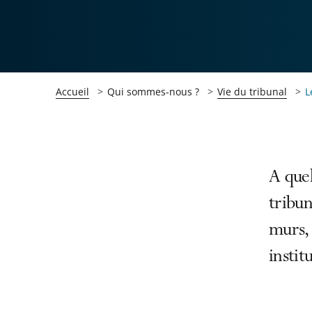
Accueil
Qui sommes-nous ?
Vie du tribunal
L
Passer
Passer
A quel
la
la
tribun
navigation
navigation
murs, 
de
de
l'article
l'article
instit
pour
pour
arriver
arriver
après
avant