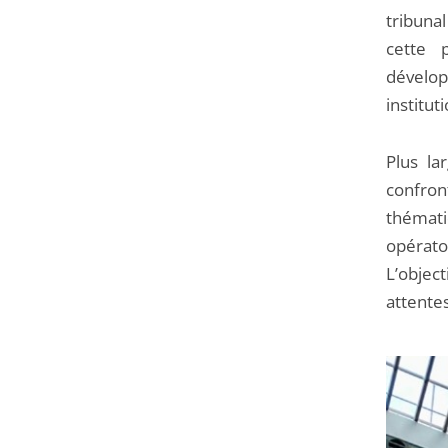
tribunal
cette 
dévelo
institut
Plus la
confro
thémati
opératoi
L’objec
attente