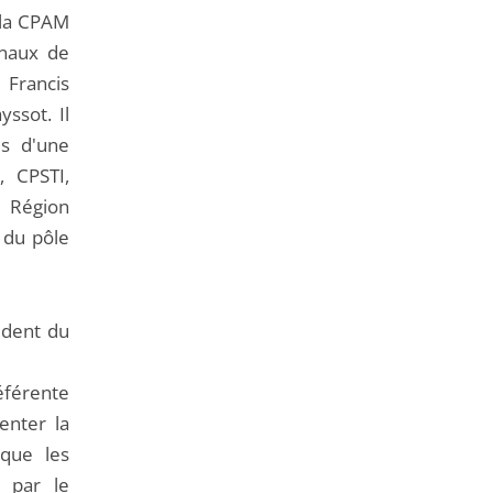
de
e la CPAM
l'article
onaux de
pour
 Francis
arriver
yssot. Il
avant
us d'une
, CPSTI,
, Région
e du pôle
ident du
éférente
enter la
 que les
s par le