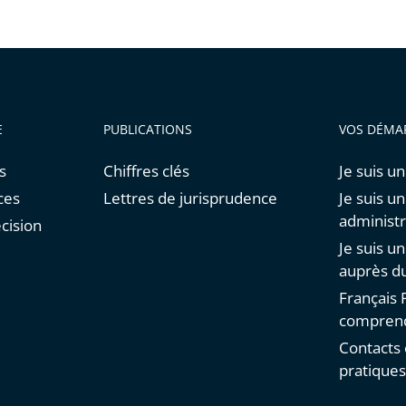
E
PUBLICATIONS
VOS DÉMA
s
Chiffres clés
Je suis un
ces
Lettres de jurisprudence
Je suis u
administr
cision
Je suis u
auprès du
Français F
comprend
Contacts 
pratique