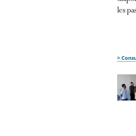
les pa
> Consu