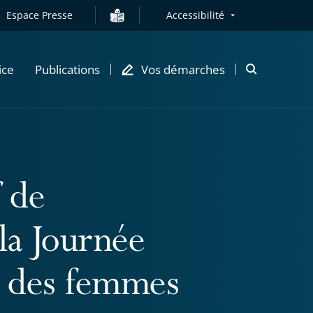
Espace Presse
Accessibilité
ice
Publications
Vos démarches
Ouvrir
la
modale
de
recherche
f de
la Journée
ts des femmes