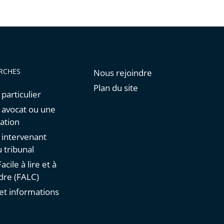
RCHES
Nous rejoindre
Plan du site
 particulier
n avocat ou une
ation
n intervenant
 tribunal
acile à lire et à
re (FALC)
et informations
s