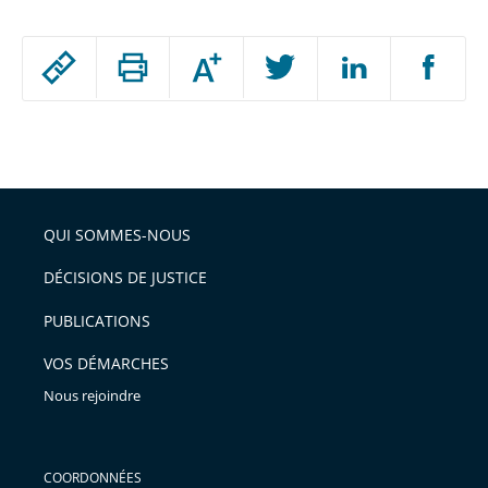
Passer
Augmenter
le
ou
réduire
partage
Passer
la
taille
de
le
de
la
l'article
partage
police
pour
de
arriver
QUI SOMMES-NOUS
l'article
après
pour
DÉCISIONS DE JUSTICE
arriver
PUBLICATIONS
avant
VOS DÉMARCHES
Nous rejoindre
COORDONNÉES