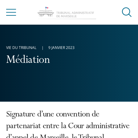
Ouvrir
Menu
la
modal
de
reche
VIE DU TRIBUNAL
9 JANVIER 2023
Médiation
Signature d’une convention de
partenariat entre la Cour administrative