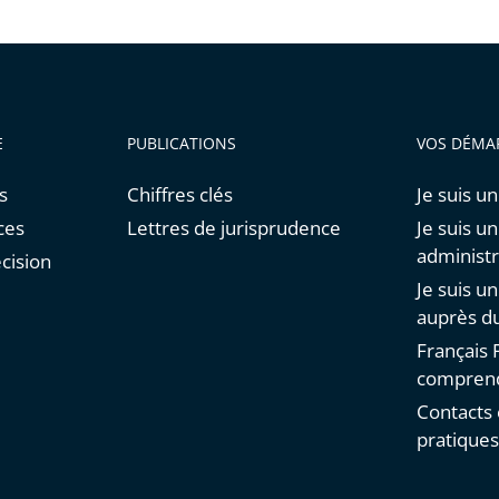
E
PUBLICATIONS
VOS DÉMA
s
Chiffres clés
Je suis un
ces
Lettres de jurisprudence
Je suis u
administr
cision
Je suis u
auprès du
Français F
comprend
Contacts 
pratique