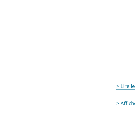
> Lire 
> Affic