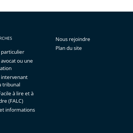
RCHES
Nous rejoindre
Plan du site
 particulier
n avocat ou une
ation
n intervenant
 tribunal
acile à lire et à
re (FALC)
et informations
s