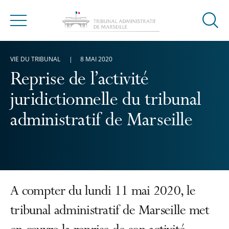
Ouvrir
Menu
la
modal
VIE DU TRIBUNAL
8 MAI 2020
de
reche
Reprise de l’activité
juridictionnelle du tribunal
administratif de Marseille
A compter du lundi 11 mai 2020, le
tribunal administratif de Marseille met