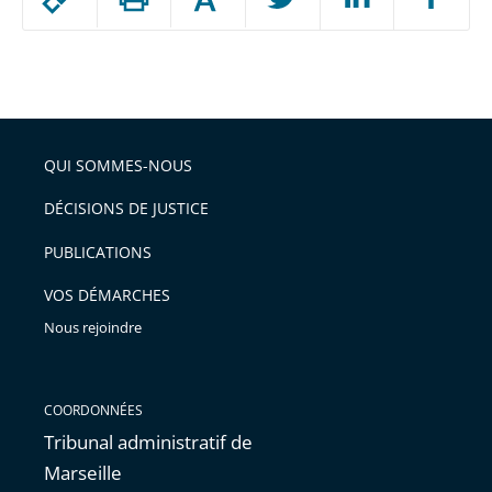
Augmenter
le
ou
réduire
partage
Passer
la
taille
de
le
de
la
l'article
partage
police
pour
de
arriver
QUI SOMMES-NOUS
l'article
après
pour
DÉCISIONS DE JUSTICE
arriver
PUBLICATIONS
avant
VOS DÉMARCHES
Nous rejoindre
COORDONNÉES
Tribunal administratif de
Marseille