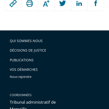
Augmenter
le
ou
réduire
partage
Passer
la
taille
de
le
de
la
l'article
partage
police
pour
de
arriver
QUI SOMMES-NOUS
l'article
après
pour
DÉCISIONS DE JUSTICE
arriver
PUBLICATIONS
avant
VOS DÉMARCHES
Nous rejoindre
COORDONNÉES
Tribunal administratif de
Marseille