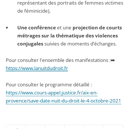
représentant des portraits de femmes victimes
de féminicide),
Une conférence
et une
projection de courts
métrages sur la thématique des violences
conjugales
suivies de moments d’échanges.
Pour consulter l'ensemble des manifestations :➡️
https://www.lanuitdudroit.fr
Pour consulter le programme détaillé :
https://www.cours-appel.justice.fr/aix-en-
provence/save-date-nuit-du-droit-le-4-octobre-2021
Passer