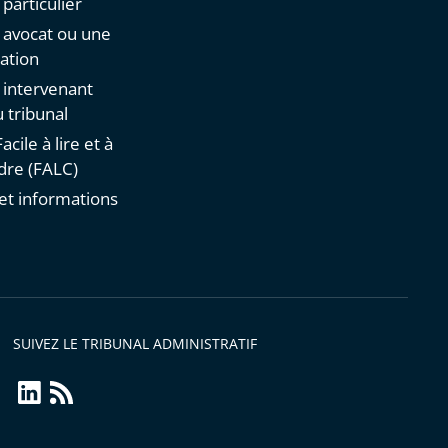
 particulier
n avocat ou une
ation
n intervenant
 tribunal
acile à lire et à
re (FALC)
et informations
s
SUIVEZ LE TRIBUNAL ADMINISTRATIF
linkedin
Flux
RSS