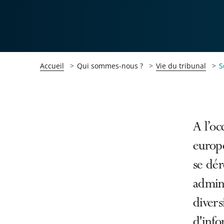
Accueil
Qui sommes-nous ?
Vie du tribunal
S
Passer
Passer
A l’oc
la
la
europ
navigation
navigation
se dé
de
de
l'article
l'article
admini
pour
pour
divers
arriver
arriver
d'info
après
avant