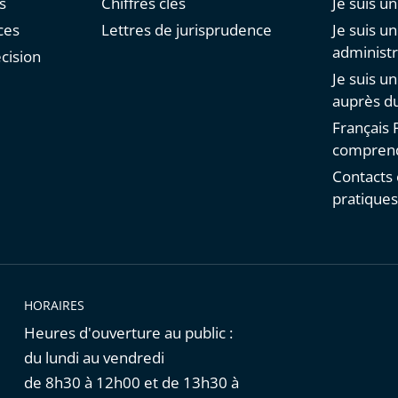
s
Chiffres clés
Je suis un
ces
Lettres de jurisprudence
Je suis u
administr
cision
Je suis u
auprès du
Français F
comprend
Contacts 
pratique
HORAIRES
Heures d'ouverture au public :
du lundi au vendredi
de 8h30 à 12h00 et de 13h30 à