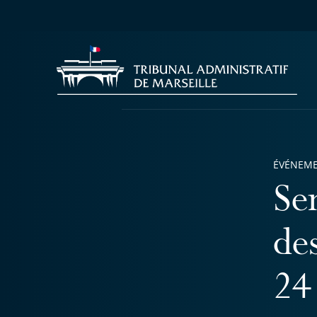
ÉVÉNEM
Se
de
24