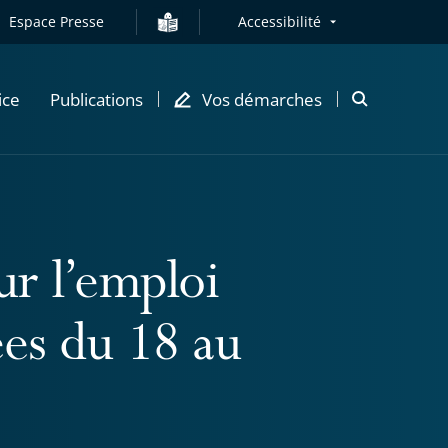
Espace Presse
Accessibilité
ice
Publications
Vos démarches
Ouvrir
la
modale
de
recherche
r l’emploi
es du 18 au