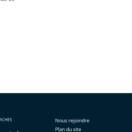
de
l'article
pour
arriver
avant
RCHES
Nous rejoindre
Plan du site