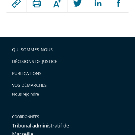
Augmenter
le
ou
réduire
partage
Passer
la
taille
de
le
de
la
l'article
partage
police
pour
de
arriver
QUI SOMMES-NOUS
l'article
après
pour
DÉCISIONS DE JUSTICE
arriver
PUBLICATIONS
avant
VOS DÉMARCHES
Nous rejoindre
COORDONNÉES
Tribunal administratif de
Marseille