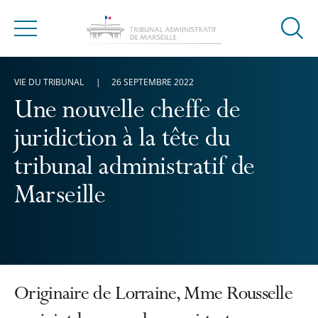
Ouvrir
Menu
la
modal
VIE DU TRIBUNAL
26 SEPTEMBRE 2022
de
reche
Une nouvelle cheffe de
juridiction à la tête du
tribunal administratif de
Marseille
Originaire de Lorraine, Mme Rousselle