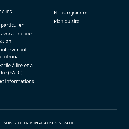
RCHES
Nous rejoindre
Plan du site
 particulier
n avocat ou une
ation
n intervenant
 tribunal
acile à lire et à
re (FALC)
et informations
s
SUIVEZ LE TRIBUNAL ADMINISTRATIF