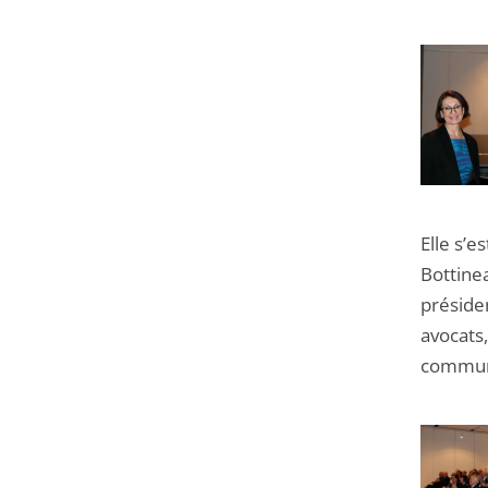
Elle s’e
Bottinea
préside
avocats,
commun