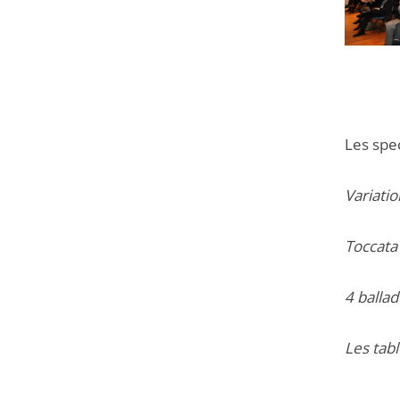
Les spe
Variati
Toccata
4 balla
Les tab