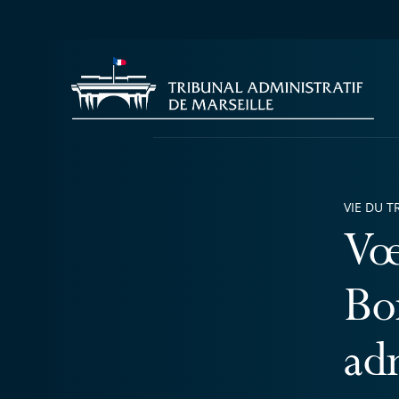
VIE DU T
Vœ
Bo
adm