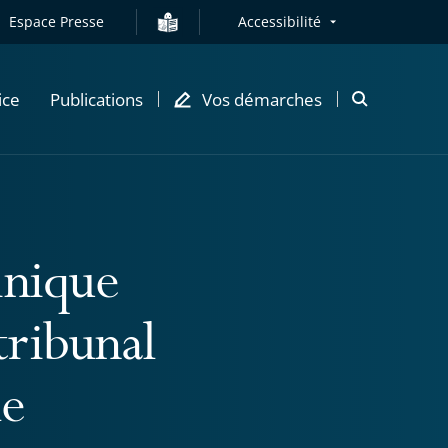
Espace Presse
Accessibilité
ice
Publications
Vos démarches
Ouvrir
la
modale
de
recherche
nique
tribunal
le