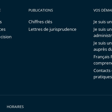
E
PUBLICATIONS
VOS DÉMA
s
Chiffres clés
Je suis un
ces
Lettres de jurisprudence
Je suis u
administr
cision
Je suis u
auprès du
Français F
comprend
Contacts 
pratique
HORAIRES