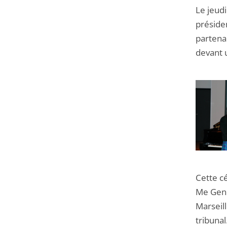
Le jeudi
préside
partenai
devant 
Cette c
Me Gene
Marseill
tribunal