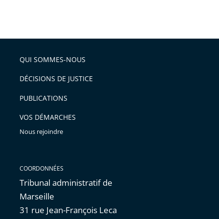
partage
Passer
la
taille
de
le
de
la
l'article
partage
police
pour
de
arriver
QUI SOMMES-NOUS
l'article
après
pour
DÉCISIONS DE JUSTICE
arriver
PUBLICATIONS
avant
VOS DÉMARCHES
Nous rejoindre
COORDONNÉES
Tribunal administratif de
Marseille
31 rue Jean-François Leca