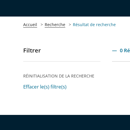
Accueil
Recherche
Résultat de recherche
Filtrer
Passer
0 Ré
les
filtres
pour
RÉINITIALISATION DE LA RECHERCHE
arriver
Effacer le(s) filtre(s)
après
Passer
les
filtres
pour
arriver