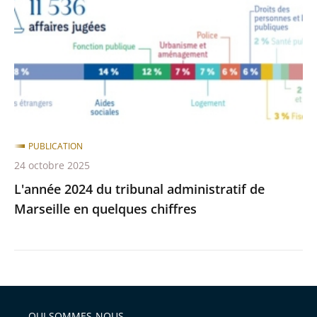
tribunal
après
avant
administratif
de
Marseille
en
quelques
chiffres
PUBLICATION
24 octobre 2025
L'année 2024 du tribunal administratif de
Marseille en quelques chiffres
QUI SOMMES-NOUS