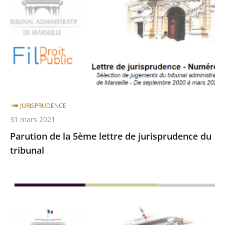
5ème
lettre
de
jurisprudence
du
tribunal
JURISPRUDENCE
31 mars 2021
Parution de la 5ème lettre de jurisprudence du
tribunal
Parution
de
la