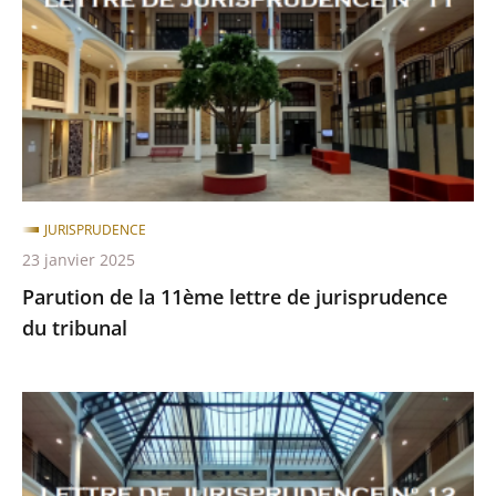
11ème
lettre
de
jurisprudence
du
tribunal
JURISPRUDENCE
23 janvier 2025
Parution de la 11ème lettre de jurisprudence
du tribunal
Parution
de
la