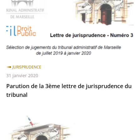
3ème
lettre
de
jurisprudence
du
tribunal
JURISPRUDENCE
31 janvier 2020
Parution de la 3ème lettre de jurisprudence du
tribunal
Parution
de
la