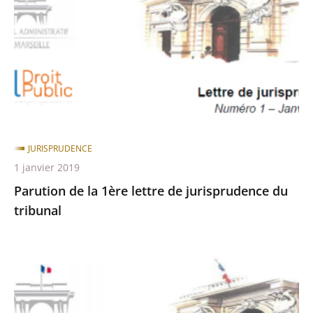
1ère
lettre
de
jurisprudence
du
tribunal
JURISPRUDENCE
1 janvier 2019
Parution de la 1ère lettre de jurisprudence du
tribunal
Parution
de
la