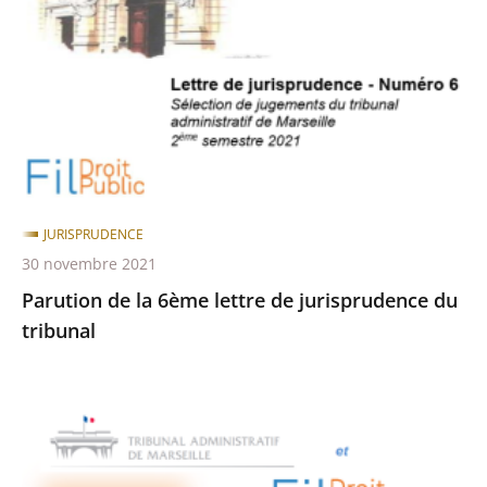
6ème
lettre
de
jurisprudence
du
tribunal
JURISPRUDENCE
30 novembre 2021
Parution de la 6ème lettre de jurisprudence du
tribunal
Parution
de
la