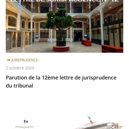
12ème
lettre
de
jurisprudence
du
tribunal
JURISPRUDENCE
2 octobre 2025
Parution de la 12ème lettre de jurisprudence
du tribunal
Parution
de
la