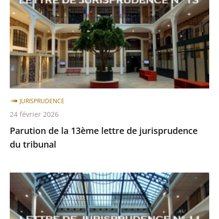
13ème
après
avant
lettre
de
jurisprudence
du
tribunal
JURISPRUDENCE
24 février 2026
Parution de la 13ème lettre de jurisprudence
du tribunal
Parution
de
la