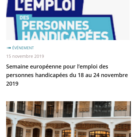
personnes
handicapées
du
18
au
24
ÉVÉNEMENT
novembre
15 novembre 2019
2019
Semaine européenne pour l’emploi des
personnes handicapées du 18 au 24 novembre
2019
Audience
solennelle
2022