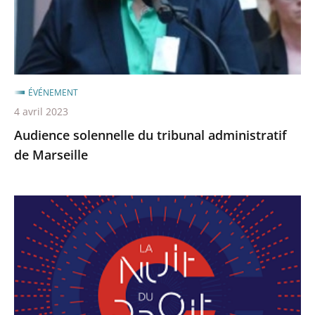
Marseille
ÉVÉNEMENT
4 avril 2023
Audience solennelle du tribunal administratif
de Marseille
Save
the
date
!
La
Nuit