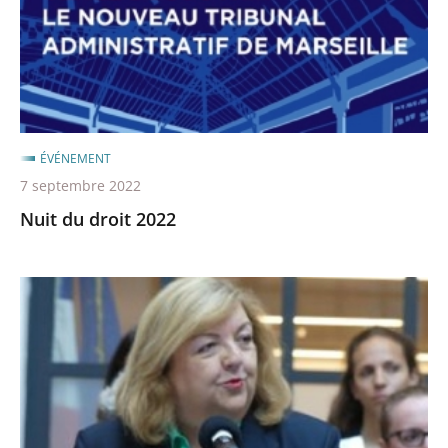
ÉVÉNEMENT
7 septembre 2022
Nuit du droit 2022
Audience
solennelle
du
tribunal
administratif
de