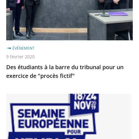
du
tribunal
pour
un
exercice
de
ÉVÉNEMENT
"procès
9 février 2020
fictif"
Des étudiants à la barre du tribunal pour un
exercice de "procès fictif"
Semaine
européenne
pour
l’emploi
des