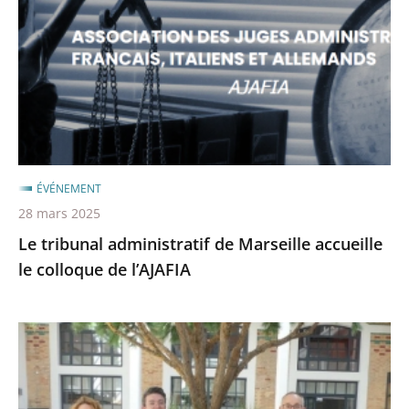
de
après
avant
Marseille
accueille
le
colloque
de
l’AJAFIA
ÉVÉNEMENT
28 mars 2025
Le tribunal administratif de Marseille accueille
le colloque de l’AJAFIA
17
mai
2024