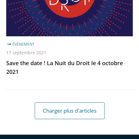
du
Droit
le
4
octobre
ÉVÉNEMENT
2021
17 septembre 2021
Save the date ! La Nuit du Droit le 4 octobre
2021
Charger plus d'articles