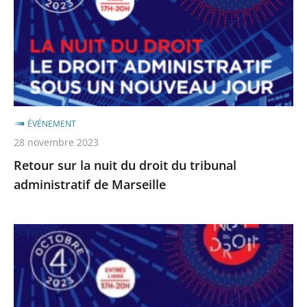
du
droit
du
tribunal
administratif
de
Marseille
ÉVÉNEMENT
28 novembre 2023
Retour sur la nuit du droit du tribunal
administratif de Marseille
La
nuit
du
droit