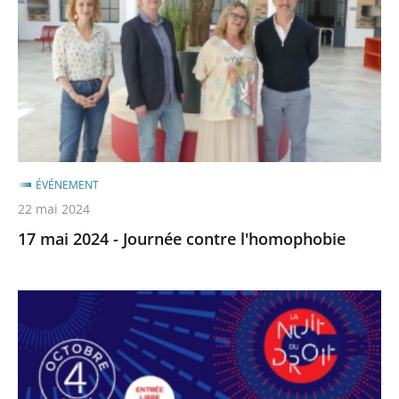
-
Journée
contre
l'homophobie
ÉVÉNEMENT
22 mai 2024
17 mai 2024 - Journée contre l'homophobie
Retour
sur
la
nuit