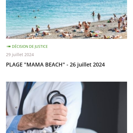
juillet
2024
DÉCISION DE JUSTICE
29 juillet 2024
PLAGE "MAMA BEACH" - 26 juillet 2024
Etudiants
infirmiers
recalés
-
28
Août