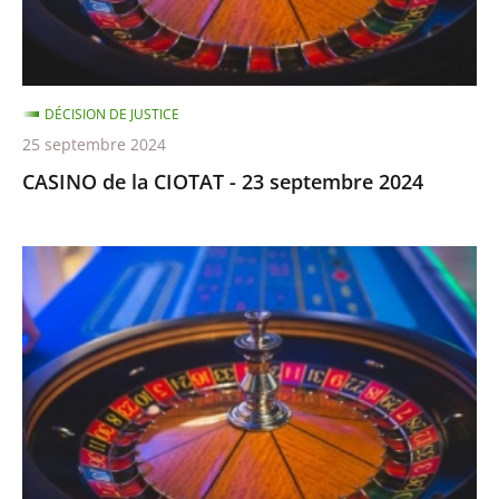
2024
DÉCISION DE JUSTICE
25 septembre 2024
CASINO de la CIOTAT - 23 septembre 2024
CASINO
DE
LA
CIOTAT
-
8
avril
2024