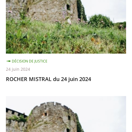
24
juin
2024
DÉCISION DE JUSTICE
24 juin 2024
ROCHER MISTRAL du 24 juin 2024
Chemin
de
la
Baou