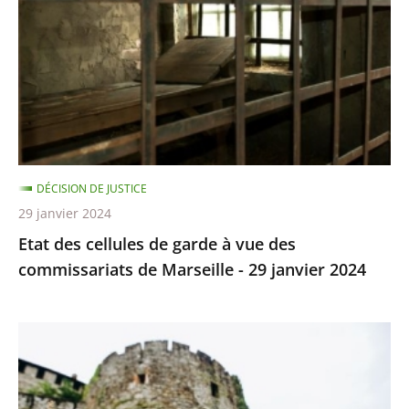
de
après
avant
garde
à
vue
des
commissariats
de
Marseille
DÉCISION DE JUSTICE
-
29 janvier 2024
29
Etat des cellules de garde à vue des
janvier
commissariats de Marseille - 29 janvier 2024
2024
ROCHER
MISTRAL
du