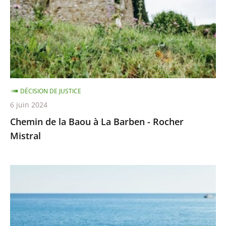
à
La
Barben
-
Rocher
Mistral
DÉCISION DE JUSTICE
6 juin 2024
Chemin de la Baou à La Barben - Rocher
Mistral
MAMA
BEACH
–
21