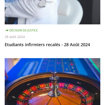
2024
DÉCISION DE JUSTICE
28 août 2024
Etudiants infirmiers recalés - 28 Août 2024
CASINO
de
la
CIOTAT
-
23
septembre